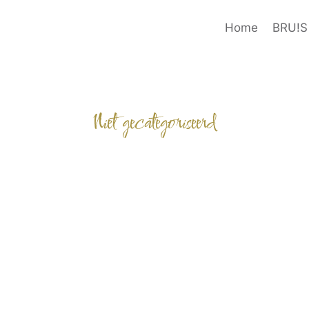
Home
BRU!S 
Niet gecategoriseerd