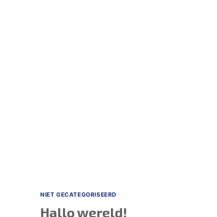
Doorgaan
naar
inhoud
NIET GECATEGORISEERD
Hallo wereld!